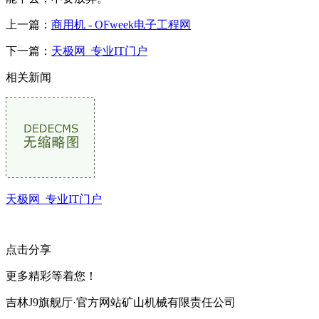
上一篇：
商用机 - OFweek电子工程网
下一篇：
天极网_专业IT门户
相关新闻
天极网_专业IT门户
点击分享
更多精彩等着您！
吉林J9旗舰厅·官方网站矿山机械有限责任公司