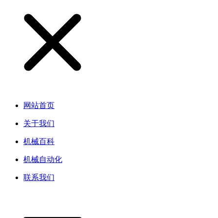
网站首页
关于我们
机械百科
机械自动化
联系我们