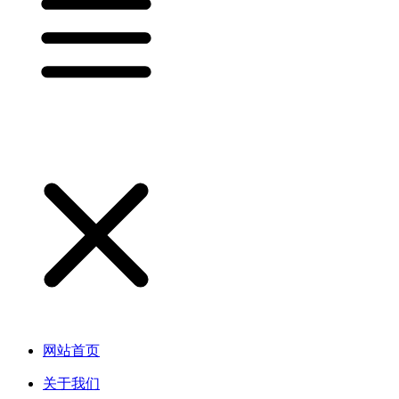
网站首页
关于我们