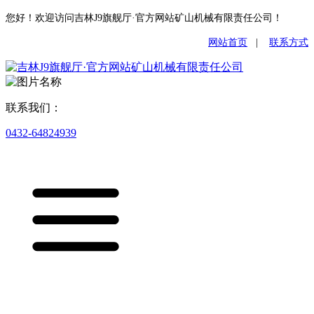
您好！欢迎访问吉林J9旗舰厅·官方网站矿山机械有限责任公司！
网站首页
|
联系方式
联系我们：
0432-64824939