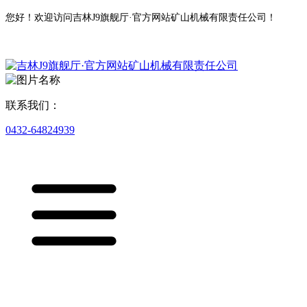
您好！欢迎访问吉林J9旗舰厅·官方网站矿山机械有限责任公司！
联系我们：
0432-64824939