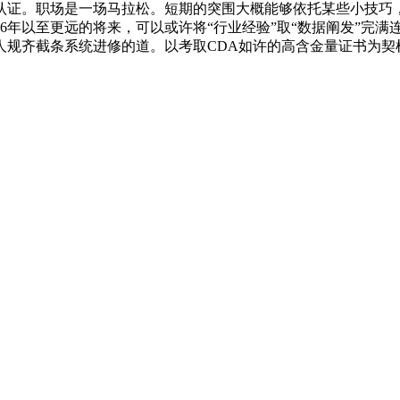
认证。职场是一场马拉松。短期的突围大概能够依托某些小技巧
26年以至更远的将来，可以或许将“行业经验”取“数据阐发”完
人规齐截条系统进修的道。以考取CDA如许的高含金量证书为契