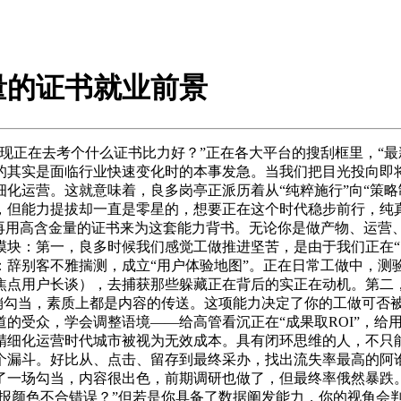
量的证书就业前景
正在去考个什么证书比力好？”正在各大平台的搜刮框里，“最
其实是面临行业快速变化时的本事发急。当我们把目光投向即将
运营。这就意味着，良多岗亭正派历着从“纯粹施行”向“策略制
，但能力提拔却一直是零星的，想要正在这个时代稳步前行，纯真
后再用高含金量的证书来为这套能力背书。无论你是做产物、运营
模块：第一，良多时候我们感觉工做推进坚苦，是由于我们正在“
：辞别客不雅揣测，成立“用户体验地图”。正在日常工做中，测
焦点用户长谈），去捕获那些躲藏正在背后的实正在动机。第二
销勾当，素质上都是内容的传送。这项能力决定了你的工做可否被
的受众，学会调整语境——给高管看沉正在“成果取ROI”，给
精细化运营时代城市被视为无效成本。具有闭环思维的人，不只能
个漏斗。好比从、点击、留存到最终采办，找出流失率最高的阿
了一场勾当，内容很出色，前期调研也做了，但最终率俄然暴跌。
海报颜色不合错误？”但若是你具备了数据阐发能力，你的视角会