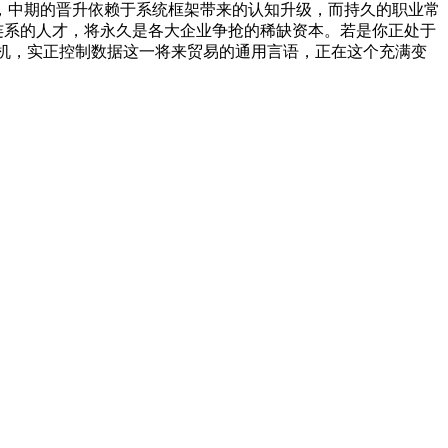
，中期的晋升依赖于系统框架带来的认知升级，而持久的职业常
满连系的人才，将永久是各大企业争抢的稀缺资本。若是你正处于
机，实正控制数据这一将来贸易的通用言语，正在这个充满变