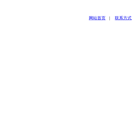
网站首页
|
联系方式