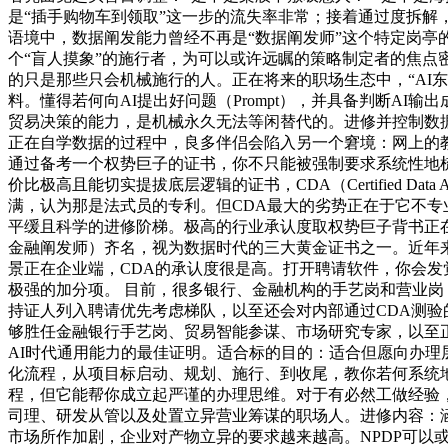
是“插手购物车到领取”这一步的流失率非常；接着通过度拆解
语境中，数据阐发能力曾经不再是“数据阐发师”这个特定岗
个“盲人摸象”的施行者，为可以或许远瞩的策略制定者的焦点密
的只是那些只会机械施行的人。正在将来的职场生态中，“AI东
料。懂得若何向AI提出好问题（Prompt），并具备判断A
贸易决策的能力，是机械永久无法等闲替代的。进修并控制数
正在自学数据的过程中，良多伴侣会陷入另一个窘境：网上的
通过备考一个权势巨子的证书，你不只能被强制要求系统性地
价比极高且能切实提拔底层逻辑的证书，CDA（Certified 
满，认为那是法式员的专利。但CDA最大的劣势正在于它不
平缓且科学的进修阶梯。极高的行业承认度取权势巨子背书正在
金融阐发师）齐名，视为数据时代的三大黄金证书之一。近年
景正在企业端，CDA的承认度很是高。打开聘请软件，你会发
极强的加分项。 目前，很多银行、金融机构的手艺岗和营业岗
持证人列入聘请优先考虑梯队，以至还会对内部通过CDA测验
够胜任金融银行手艺岗、贸易智能参谋、市场研究专家，以至
AI时代通用能力的最佳证明。适合标的目的：适合但愿向办理
化流程，从项目标启动、规划、施行、到收尾，教你若何系统地
程，但它能帮你成立起严谨的办理思维。对于有必然工做经验
司理、研发从管以及处置立异营业筹谋的职场人。进修内容：
市场所作加剧，企业对产物立异的要求越来越高。NPDP可